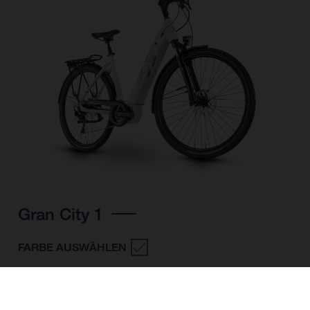
Gran City 1
FARBE AUSWÄHLEN
RAHMENFORM
RAHMENHÖHE
S
M
L