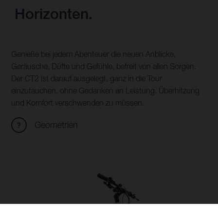
Horizonten.
Genieße bei jedem Abenteuer die neuen Anblicke,
Geräusche, Düfte und Gefühle, befreit von allen Sorgen.
Der CT2 ist darauf ausgelegt, ganz in die Tour
einzutauchen, ohne Gedanken an Leistung, Überhitzung
und Komfort verschwenden zu müssen.
Geometrien