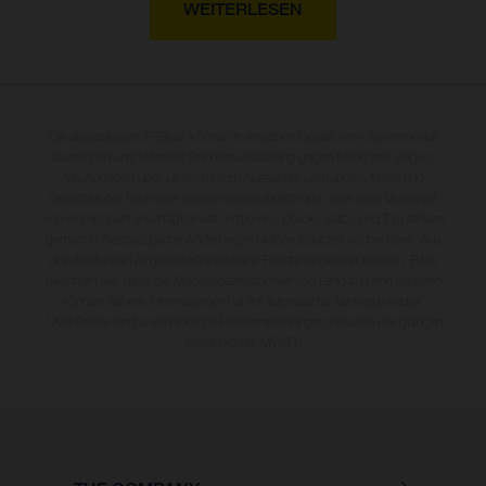
WEITERLESEN
Die abgebildeten E-Bikes können in einzelnen Details vom Serienmodell
abweichen und teilweise Sonderausstattung gegen Mehrpreis zeigen.
Alle Angaben über Lieferumfang, Aussehen, Leistungen, Maße und
Gewichte der Fahrräder werden unverbindlich und unter dem Vorbehalt
von Komponentenverfügbarkeit, Irrtümern, Druck-, Satz- und Tippfehlern
gemacht; diesbezügliche Änderungen bleiben jederzeit vorbehalten. Aus
unzutreffenden Angaben können keine Rechte abgeleitet werden. Bitte
beachten Sie, dass die Modellspezifikationen von Land zu Land variieren
können; nähere Informationen hat Ihr autorisierter Vertragshändler.
* Alle Preise sind unverbindliche Preisempfehlungen inklusive der gültigen
gesetzlichen MWST.