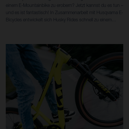
einem E-Mountainbike zu erobern? Jetzt kannst du es tun –
und es ist fantastisch! In Zusammenarbeit mit Husqvarna E-
Bicycles entwickelt sich Husky Rides schnell zu einem
Bucket-List-Reiseziel für Mountainbike-Urlaube und -
Touren. Unglaubliche Trails, atemberaubende Landschaften
und das alles auf Husqvarna Hard Cross- und Mountain
Cross-Bikes, kombiniert mit luxuriösen
Unterkunftsoptionen – das ist eine Reise fürs Leben. Dank
der Entscheidung, Husqvarna Bicycles als bevorzugte E-
Mountainbikes einzusetzen, hat Husky Rides eine Welt von
Trails und Singletracks für alle Altersgruppen und
Leistungsniveaus erschlossen. Von den Stränden und der
Mittelmeerküste bis hin zu den spektakulären
Gebirgshöhen der Serra de Tramuntana – mit den Modellen
Hard Cross und Mountain Cross ist alles möglich.