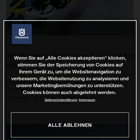
10.09.2024
The Husqvarna Young Cross YC5 Is Just For
Wenn Sie auf „Alle Cookies akzeptieren“ klicken,
Kids
stimmen Sie der Speicherung von Cookies auf
Ihrem Gerät zu, um die Websitenavigation zu
verbessern, die Websitenutzung zu analysieren und
Das Husqvarna Young Cross 5 läutet eine völlig neue
unsere Marketingbemühungen zu unterstützen.
Generation von E-Bikes für Kinder ein und sorgt für
Cookies können auch abgelehnt werden.
maximalen Fahrspaß bei Familienausflügen.
Datenschutzerklärung
Impressum
ALLE ABLEHNEN