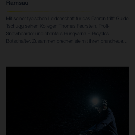
Ramsau
Mit seiner typischen Leidenschaft für das Fahren trifft Guido
Tschugg seinen Kollegen Thomas Feurstein, Profi-
Snowboarder und ebenfalls Husqvarna E-Bicycles-
Botschafter. Zusammen brechen sie mit ihren brandneuen
Mountain Cross 6 E-MTBs zu einer Winterfahrt mit kleinem
Extra auf.