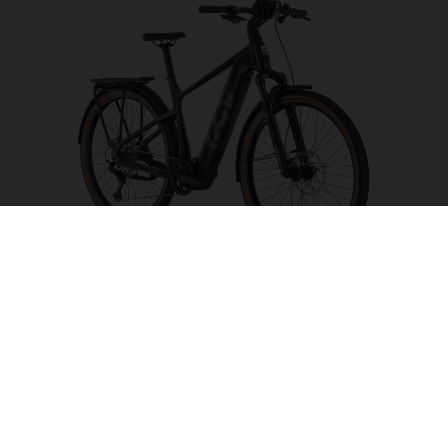
Grand Pather 6
FARBE AUSWÄHLEN
RAHMENFORM