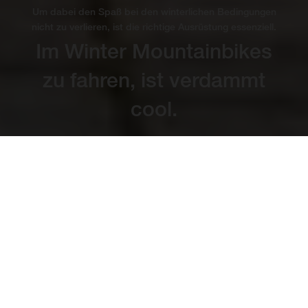
Um dabei den Spaß bei den winterlichen Bedingungen
nicht zu verlieren, ist die richtige Ausrüstung essenziell.
Im Winter Mountainbikes
zu fahren, ist verdammt
cool.
Die richtige Kleidung zum
Mountainbiking im Winter