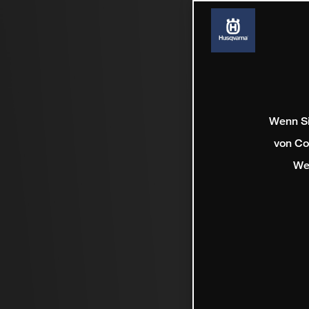
Wenn Si
von Co
We