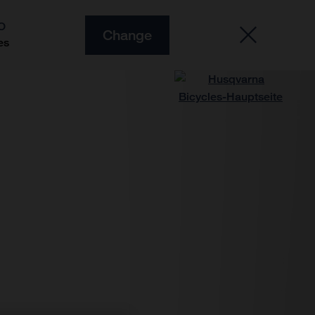
O
Change
es