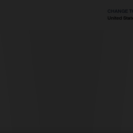
CHANGE T
United Stat
?