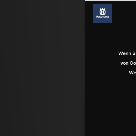
Wenn Si
von Co
We