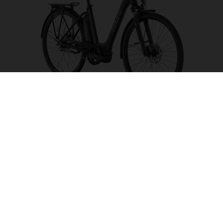
Eco City 2 LE FW
FARBE AUSWÄHLEN
RAHMENFORM
RAHMENHÖHE
S
M
L
LAUFRADGRÖSSE
28"/622MM
26"/559MM