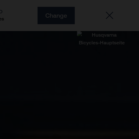
O
Change
es