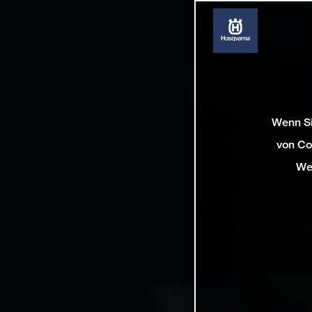
Wenn Si
von Co
We