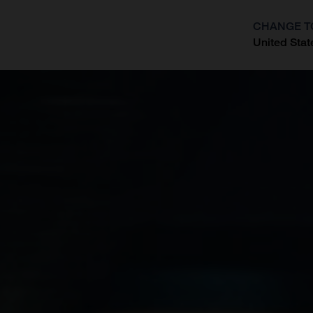
CHANGE T
United Stat
?