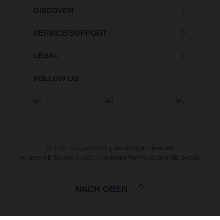
DISCOVER
SERVICE/SUPPORT
LEGAL
FOLLOW US
© 2026 Husqvarna E-Bicycles All Rights Reserved
Husqvarna E-Bicycles is used under license from Husqvarna AB, Sweden
NACH OBEN