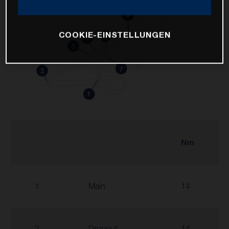
COOKIE-EINSTELLUNGEN
Nm
1
Main
14
2
Dropout
14