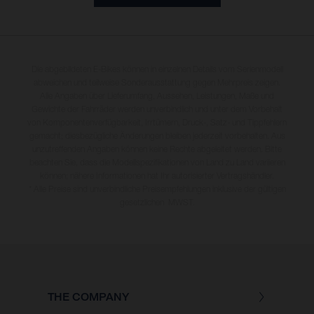
Die abgebildeten E-Bikes können in einzelnen Details vom Serienmodell
abweichen und teilweise Sonderausstattung gegen Mehrpreis zeigen.
Alle Angaben über Lieferumfang, Aussehen, Leistungen, Maße und
Gewichte der Fahrräder werden unverbindlich und unter dem Vorbehalt
von Komponentenverfügbarkeit, Irrtümern, Druck-, Satz- und Tippfehlern
gemacht; diesbezügliche Änderungen bleiben jederzeit vorbehalten. Aus
unzutreffenden Angaben können keine Rechte abgeleitet werden. Bitte
beachten Sie, dass die Modellspezifikationen von Land zu Land variieren
können; nähere Informationen hat Ihr autorisierter Vertragshändler.
* Alle Preise sind unverbindliche Preisempfehlungen inklusive der gültigen
gesetzlichen MWST.
THE COMPANY