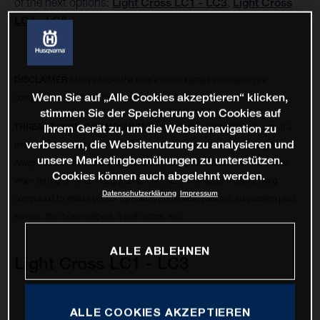
of the next options:
Light Cross LC1 - LC3
,
Light Cross
LC4 - LC6
DISCLAIMER
Always follow the torque measurements written on the
Wenn Sie auf „Alle Cookies akzeptieren“ klicken,
components or refer to the components manufacturer manual.
stimmen Sie der Speicherung von Cookies auf
THREAD LOCKING COMPOUND
Some fasteners might need the use of a
Ihrem Gerät zu, um die Websitenavigation zu
verbessern, die Websitenutzung zu analysieren und
thread locking compound to remain in place and avoid from becoming loose.
unsere Marketingbemühungen zu unterstützen.
Always check if there is any thread locking compound residue on the screw
Cookies können auch abgelehnt werden.
when setting up or servicing a bike, make sure to re-apply thread locking
Datenschutzerklärung
Impressum
compound to ensure proper tightness. Some examples are, suspension pivot
screws, disc brake calipers, 6 bolt rotors, etc.
ALLE ABLEHNEN
Light Cross LC1 - LC3
ALLE COOKIES AKZEPTIEREN