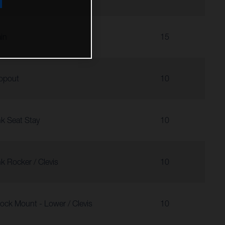
in
15
opout
10
nk Seat Stay
10
nk Rocker / Clevis
10
ock Mount - Lower / Clevis
10