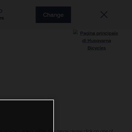
O
Change
es
r bicycle's specs within this range please click on one of