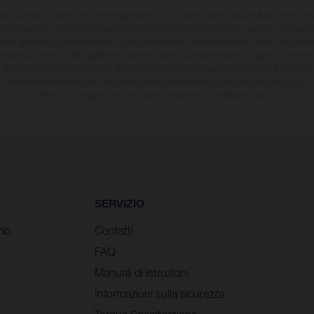
strate possono variare in alcuni dettagli rispetto ai modelli di serie e alcune illustrazioni 
osti aggiuntivi. Tutte le informazioni riguardanti l'entità della fornitura, l'aspetto, le prestaz
sono specificati a condizione che i componenti siano disponibili e tenuto conto che possano
'impostazione e/o nella digitazione; tali informazioni possono essere soggette a modifi
derivato da informazioni errate. Si prega di notare che le specifiche dei modelli posson
ulteriori informazioni sono disponibili presso il rivenditore autorizzato più vicino a voi.
* Prezzo consigliato non vincolante compreso di IVA legale in vigore.
SERVIZIO
rio
Contatti
FAQ
Manuali di istruzioni
Informazioni sulla sicurezza