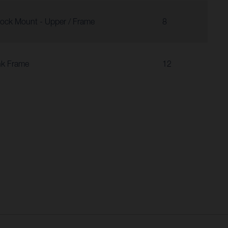
ock Mount - Upper / Frame
8
nk Frame
12