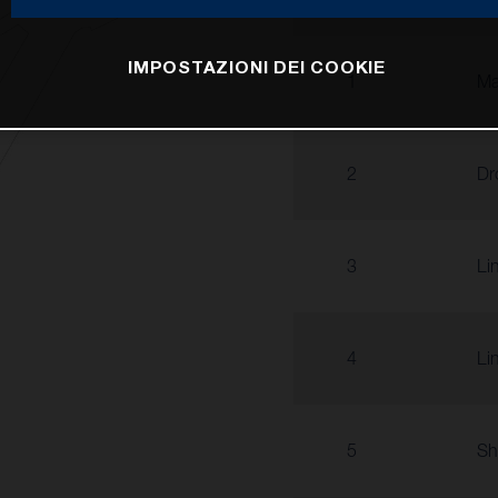
IMPOSTAZIONI DEI COOKIE
1
Ma
2
Dr
3
Li
4
Li
5
Sh