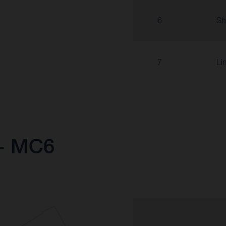
6
Sh
7
Li
 - MC6