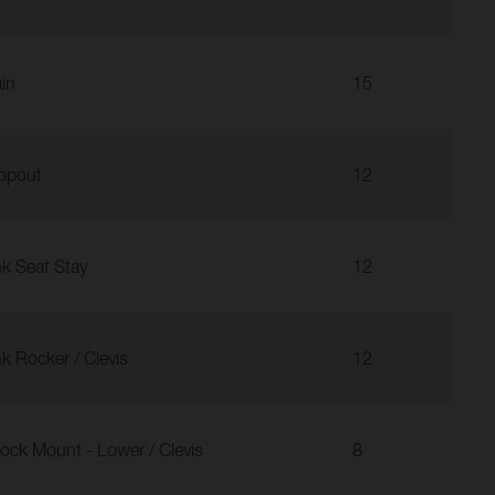
in
15
opout
12
nk Seat Stay
12
nk Rocker / Clevis
12
ock Mount - Lower / Clevis
8