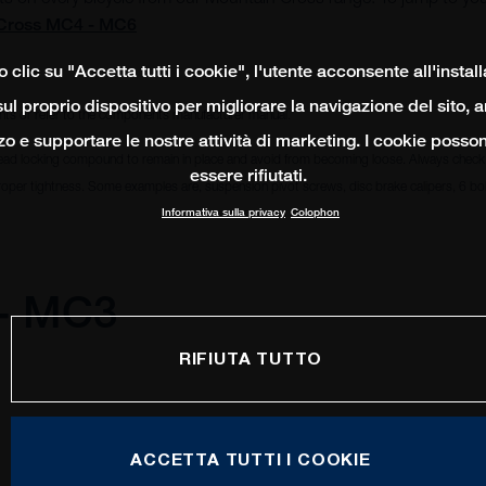
Cross MC4 - MC6
clic su "Accetta tutti i cookie", l'utente acconsente all'instal
ul proprio dispositivo per migliorare la navigazione del sito, 
ts or refer to the components manufacturer manual.
izzo e supportare le nostre attività di marketing. I cookie poss
ead locking compound to remain in place and avoid from becoming loose. Always check i
essere rifiutati.
oper tightness. Some examples are, suspension pivot screws, disc brake calipers, 6 bolt
Informativa sulla privacy
Colophon
 - MC3
RIFIUTA TUTTO
ACCETTA TUTTI I COOKIE