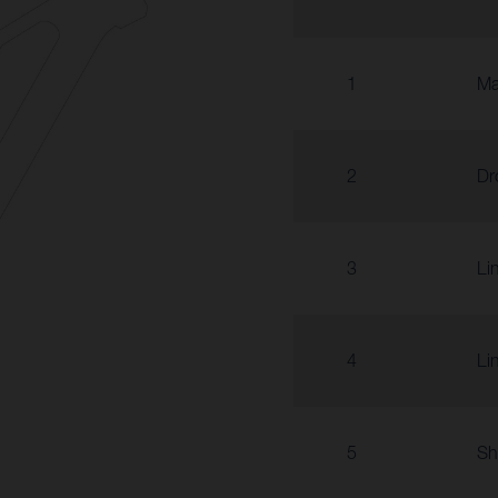
1
Ma
2
Dr
3
Li
4
Li
5
Sh