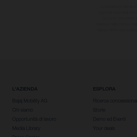
Le biciclette/e-bike illu
opzionali disponibili con c
non sono vincolanti e 
esempio nella stampa, nell
Nessun diritto può essere 
L'AZIENDA
ESPLORA
Bajaj Mobility AG
Ricerca concessiona
Chi siamo
Storie
Opportunità di lavoro
Demo ed Eventi
Media Library
Your deals