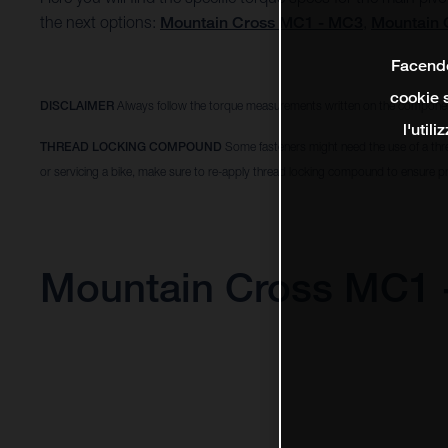
the next options:
Mountain Cross MC1 - MC3
,
Mountain 
Facendo 
cookie s
DISCLAIMER
Always follow the torque measurements written on the componen
l'util
THREAD LOCKING COMPOUND
Some fasteners might need the use of a thr
or servicing a bike, make sure to re-apply thread locking compound to ensure pr
Mountain Cross MC1