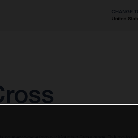
CHANGE T
United Stat
?
Cross
vots on every bicycle from our Mountain Cross range. To jump to you