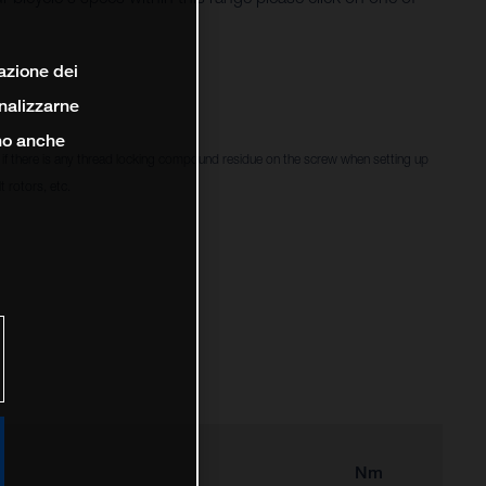
lazione dei
analizzarne
ono anche
f there is any thread locking compound residue on the screw when setting up
 rotors, etc.
Nm