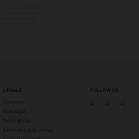
presentano equipaggiamenti
ioni, le dimensioni e i pesi
 verificarsi errori, ad
che senza preavviso alcuno.
o variare da paese a paese;
LEGALE
FOLLOW US
Colophon
Note legali
Terms of Use
Informativa sulla privacy