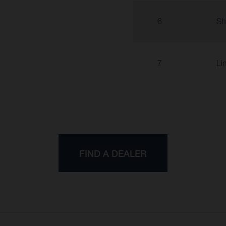
6
Sh
7
Li
FIND A DEALER