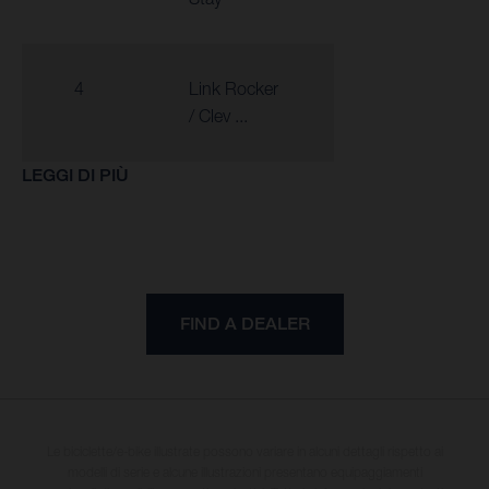
4
Link Rocker
/ Clev ...
LEGGI DI PIÙ
FIND A DEALER
Le biciclette/e-bike illustrate possono variare in alcuni dettagli rispetto ai
modelli di serie e alcune illustrazioni presentano equipaggiamenti