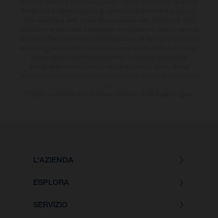
opzionali disponibili con costi aggiuntivi. Tutte le informazioni riguardanti
l'entità della fornitura, l'aspetto, le prestazioni, le dimensioni e i pesi non
sono vincolanti e sono specificati a condizione che i componenti siano
disponibili e tenuto conto che possano verificarsi errori, ad esempio nella
stampa, nell'impostazione e/o nella digitazione; tali informazioni possono
essere soggette a modifiche senza preavviso alcuno. Nessun diritto può
essere derivato da informazioni errate. Si prega di notare che le
specifiche dei modelli possono variare da paese a paese; ulteriori
informazioni sono disponibili presso il rivenditore autorizzato più vicino a
voi.
* Prezzo consigliato non vincolante compreso di IVA legale in vigore.
L'AZIENDA
ESPLORA
SERVIZIO