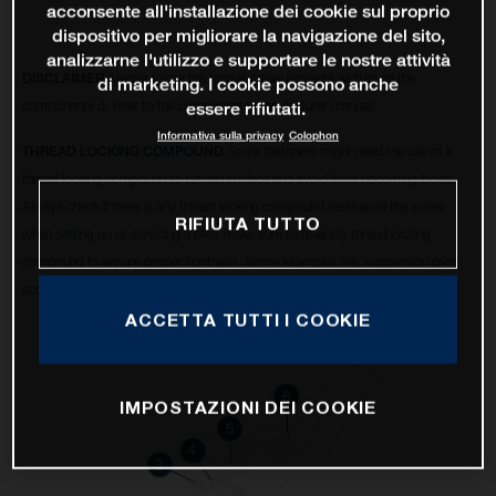
acconsente all'installazione dei cookie sul proprio
dispositivo per migliorare la navigazione del sito,
analizzarne l'utilizzo e supportare le nostre attività
DISCLAIMER
Always follow the torque measurements written on the
di marketing. I cookie possono anche
components or refer to the components manufacturer manual.
essere rifiutati.
Informativa sulla privacy
Colophon
THREAD LOCKING COMPOUND
Some fasteners might need the use of a
thread locking compound to remain in place and avoid from becoming loose.
Always check if there is any thread locking compound residue on the screw
RIFIUTA TUTTO
when setting up or servicing a bike, make sure to re-apply thread locking
compound to ensure proper tightness. Some examples are, suspension pivot
screws, disc brake calipers, 6 bolt rotors, etc.
ACCETTA TUTTI I COOKIE
IMPOSTAZIONI DEI COOKIE