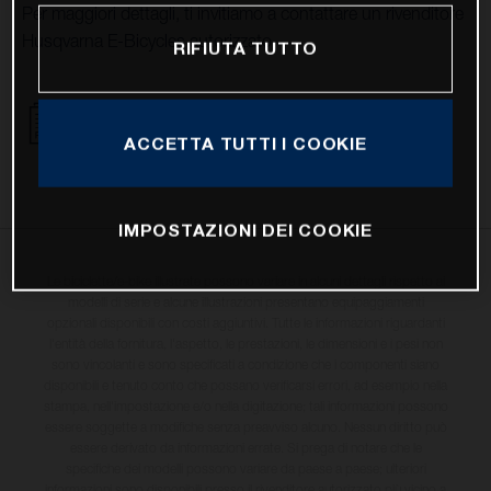
Per maggiori dettagli, ti invitiamo a contattare un rivenditore
Husqvarna E-Bicycles autorizzato.
RIFIUTA TUTTO
16.01.2023 - Recall CLARKS brake system
ACCETTA TUTTI I COOKIE
SCARICA
IMPOSTAZIONI DEI COOKIE
Le biciclette/e-bike illustrate possono variare in alcuni dettagli rispetto ai
modelli di serie e alcune illustrazioni presentano equipaggiamenti
opzionali disponibili con costi aggiuntivi. Tutte le informazioni riguardanti
l'entità della fornitura, l'aspetto, le prestazioni, le dimensioni e i pesi non
sono vincolanti e sono specificati a condizione che i componenti siano
disponibili e tenuto conto che possano verificarsi errori, ad esempio nella
stampa, nell'impostazione e/o nella digitazione; tali informazioni possono
essere soggette a modifiche senza preavviso alcuno. Nessun diritto può
essere derivato da informazioni errate. Si prega di notare che le
specifiche dei modelli possono variare da paese a paese; ulteriori
informazioni sono disponibili presso il rivenditore autorizzato più vicino a