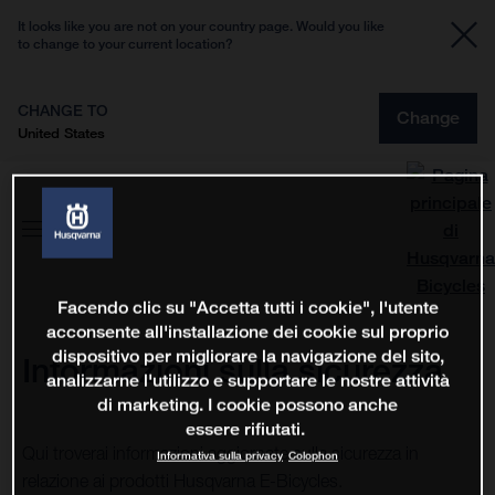
It looks like you are not on your country page. Would you like
to change to your current location?
CHANGE TO
Change
United States
Facendo clic su "Accetta tutti i cookie", l'utente
acconsente all'installazione dei cookie sul proprio
dispositivo per migliorare la navigazione del sito,
Informazioni sulla sicurezza
analizzarne l'utilizzo e supportare le nostre attività
di marketing. I cookie possono anche
essere rifiutati.
Qui troverai informazioni aggiornate sulla sicurezza in
Informativa sulla privacy
Colophon
relazione ai prodotti Husqvarna E-Bicycles.