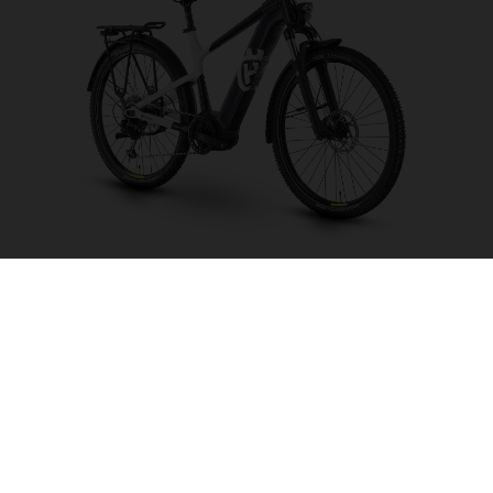
Crosser 1
SCEGLI IL COLORE
FORMA DEL TELAIO
MISURA DEL TELAIO
S
M
L
XL
MISURA DELLA
27.5“/584MM