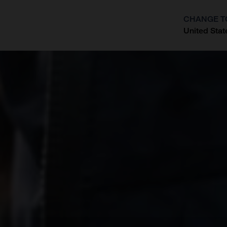
CHANGE T
United Stat
?