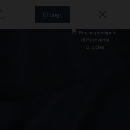
O
Change
es