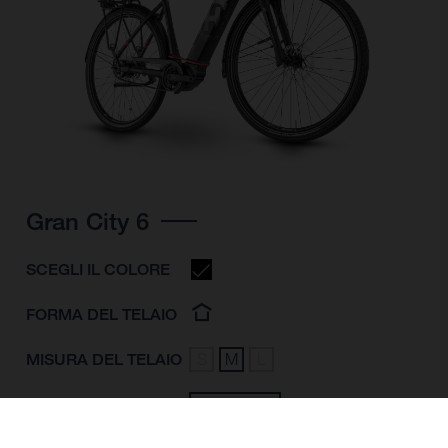
Gran City 6
SCEGLI IL COLORE
FORMA DEL TELAIO
MISURA DEL TELAIO
S
M
L
MISURA DELLA
28"/622MM
RUOTA