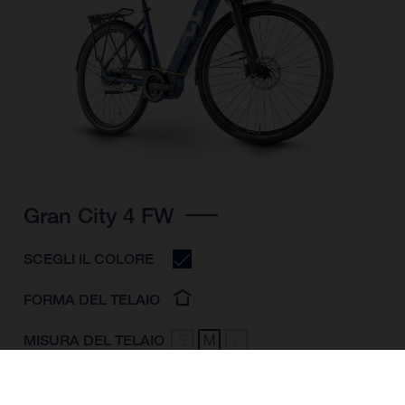
Gran City 4 FW
SCEGLI IL COLORE
FORMA DEL TELAIO
MISURA DEL TELAIO
S
M
L
MISURA DELLA
28"/622MM
RUOTA