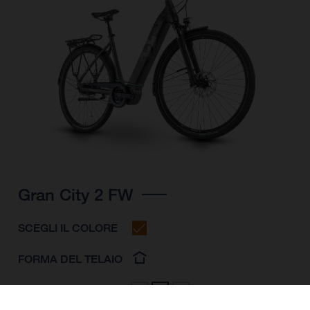
Gran City 2 FW
SCEGLI IL COLORE
FORMA DEL TELAIO
MISURA DEL TELAIO
S
M
L