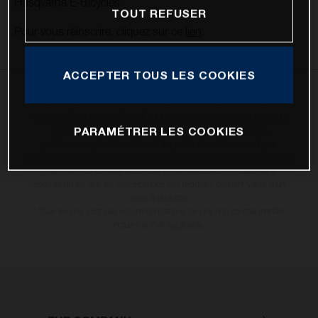
Husqvarna E-Bicycles.
TOUT REFUSER
Pour vous réinscrire, cliquez sur ce
lien
.
ACCEPTER TOUS LES COOKIES
Les vélos présentés en photo peuvent différer du modèle de série sur
certains détails et certains sont équipés d’options contre supplément.
PARAMÉTRER LES COOKIES
Toutes les indications sur le volume de livraison, l’aspect, les
performances, les dimensions et les poids des vélos ne sont pas
contraignantes et peuvent contenir des erreurs de saisie ou d'impression
; elles sont donc faites sous réserve de modification. Veuillez tenir
compte du fait que les spécifications des modèles peuvent varier d'un
pays à un autre.
* Tous les prix sont des recommandations de prix non contraignantes
incluant la TVA applicable.