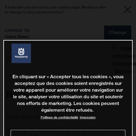
It looks like you are not on your country page. Would you like
to change to your current location?
CHANGE TO
Change
United States
En cliquant sur « Accepter tous les cookies », vous
acceptez que des cookies soient enregistrés sur
votre appareil pour améliorer votre navigation sur
Newsletter
le site, analyser votre utilisation du site et soutenir
nos efforts de marketing. Les cookies peuvent
également être refusés.
VOUS NOUS MANQUEREZ !
Politique de confidentialité
Impression
Vous avez été désinscrit(e) avec succès de la newsletter