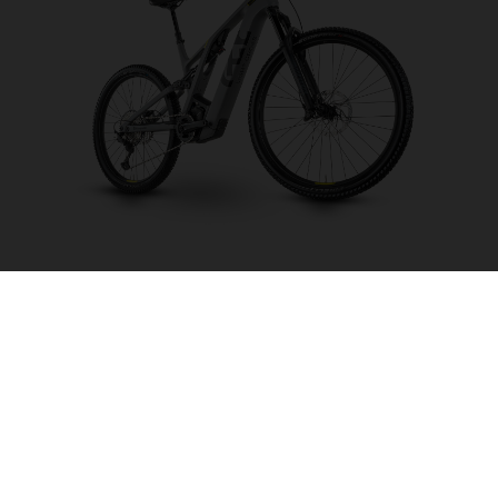
Light Cross LC5
CHOISIR UNE
COULEUR
FORME DU CADRE
TAILLE DE L'IMAGE
M
L
XL