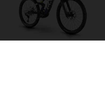
Hard Cross HC3
CHOISIR UNE
COULEUR
FORME DU CADRE
TAILLE DE L'IMAGE
S
M
L
XL
TAILLE DES ROUES
27.5“/584MM, 29"/622MM