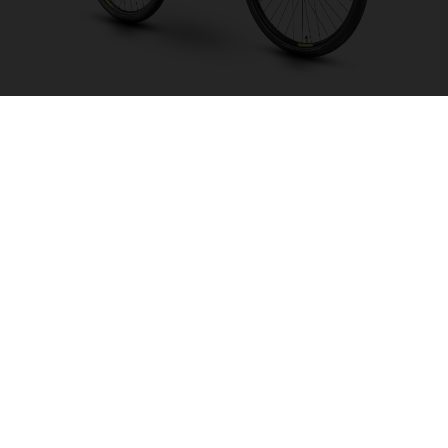
Eco City 1 LE CB 504
CHOISIR UNE
COULEUR
FORME DU CADRE
TAILLE DE L'IMAGE
S
M
TAILLE DES ROUES
28"/622MM