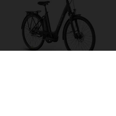
Eco City 2 LE FW
CHOISIR UNE
COULEUR
FORME DU CADRE