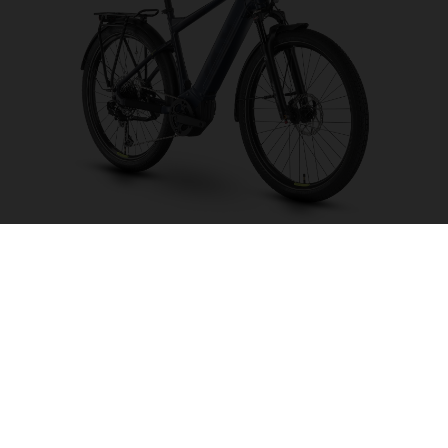
Pather 2 SE
CHOISIR UNE
COULEUR
FORME DU CADRE
TAILLE DE L'IMAGE
S
M
L
XL