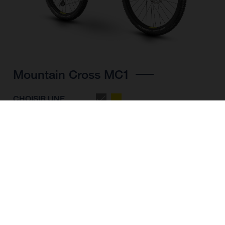
Mountain Cross MC1
CHOISIR UNE
COULEUR
FORME DU CADRE
TAILLE DE L'IMAGE
M
L
XL
TAILLE DES ROUES
27.5“/584MM, 29"/622MM