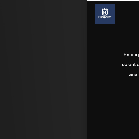
En cli
soient 
anal