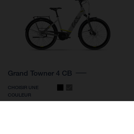
Grand Towner 4 CB
CHOISIR UNE
COULEUR
FORME DU CADRE
TAILLE DE L'IMAGE
S