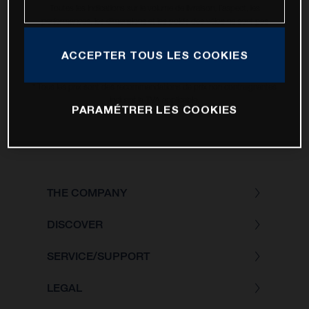
Toutes les indications sur le volume de livraison, l’aspect, les
performances, les dimensions et les poids des vélos ne sont pas
contraignantes et peuvent contenir des erreurs de saisie ou d'impression
; elles sont donc faites sous réserve de modification. Veuillez tenir
ACCEPTER TOUS LES COOKIES
compte du fait que les spécifications des modèles peuvent varier d'un
pays à un autre.
* Tous les prix sont des recommandations de prix non contraignantes
incluant la TVA applicable.
PARAMÉTRER LES COOKIES
THE COMPANY
DISCOVER
SERVICE/SUPPORT
LEGAL