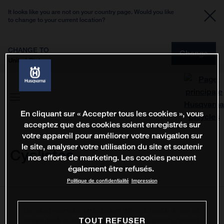
It looks like you are not on your country page. Would you like
to change to your current location?
CHANGE TO
Change
United States
En cliquant sur « Accepter tous les cookies », vous
acceptez que des cookies soient enregistrés sur
votre appareil pour améliorer votre navigation sur
le site, analyser votre utilisation du site et soutenir
Cyclistes
nos efforts de marketing. Les cookies peuvent
également être refusés.
Politique de confidentialité
Impression
Les vélos présentés en photo peuvent différer du modèle de série sur
TOUT REFUSER
certains détails et certains sont équipés d’options contre supplément.