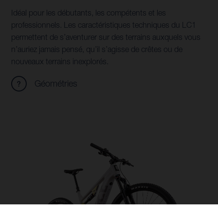
Idéal pour les débutants, les compétents et les
professionnels. Les caractéristiques techniques du LC1
permettent de s’aventurer sur des terrains auxquels vous
n’auriez jamais pensé, qu’il s’agisse de crêtes ou de
nouveaux terrains inexplorés.
Géométries