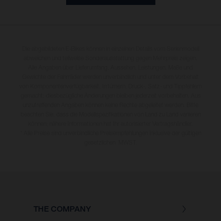
Die abgebildeten E-Bikes können in einzelnen Details vom Serienmodell
abweichen und teilweise Sonderausstattung gegen Mehrpreis zeigen.
Alle Angaben über Lieferumfang, Aussehen, Leistungen, Maße und
Gewichte der Fahrräder werden unverbindlich und unter dem Vorbehalt
von Komponentenverfügbarkeit, Irrtümern, Druck-, Satz- und Tippfehlern
gemacht; diesbezügliche Änderungen bleiben jederzeit vorbehalten. Aus
unzutreffenden Angaben können keine Rechte abgeleitet werden. Bitte
beachten Sie, dass die Modellspezifikationen von Land zu Land variieren
können; nähere Informationen hat Ihr autorisierter Vertragshändler.
* Alle Preise sind unverbindliche Preisempfehlungen inklusive der gültigen
gesetzlichen MWST.
THE COMPANY