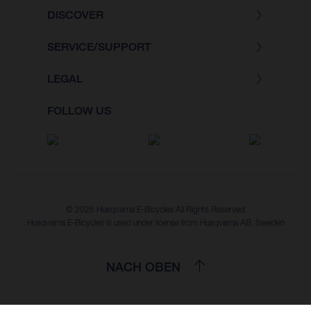
DISCOVER
SERVICE/SUPPORT
LEGAL
FOLLOW US
© 2026 Husqvarna E-Bicycles All Rights Reserved
Husqvarna E-Bicycles is used under license from Husqvarna AB, Sweden
NACH OBEN