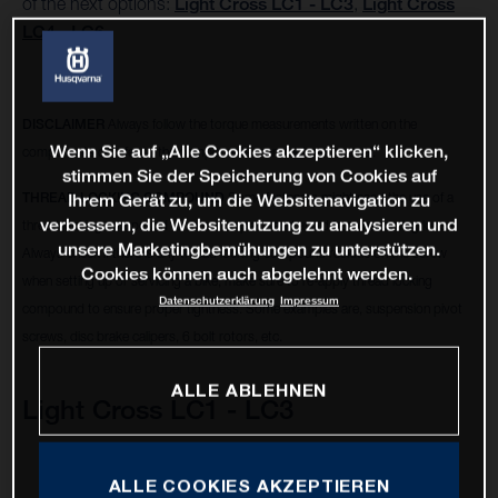
of the next options:
Light Cross LC1 - LC3
,
Light Cross
LC4 - LC6
DISCLAIMER
Always follow the torque measurements written on the
Wenn Sie auf „Alle Cookies akzeptieren“ klicken,
components or refer to the components manufacturer manual.
stimmen Sie der Speicherung von Cookies auf
THREAD LOCKING COMPOUND
Some fasteners might need the use of a
Ihrem Gerät zu, um die Websitenavigation zu
verbessern, die Websitenutzung zu analysieren und
thread locking compound to remain in place and avoid from becoming loose.
unsere Marketingbemühungen zu unterstützen.
Always check if there is any thread locking compound residue on the screw
Cookies können auch abgelehnt werden.
when setting up or servicing a bike, make sure to re-apply thread locking
Datenschutzerklärung
Impressum
compound to ensure proper tightness. Some examples are, suspension pivot
screws, disc brake calipers, 6 bolt rotors, etc.
ALLE ABLEHNEN
Light Cross LC1 - LC3
ALLE COOKIES AKZEPTIEREN