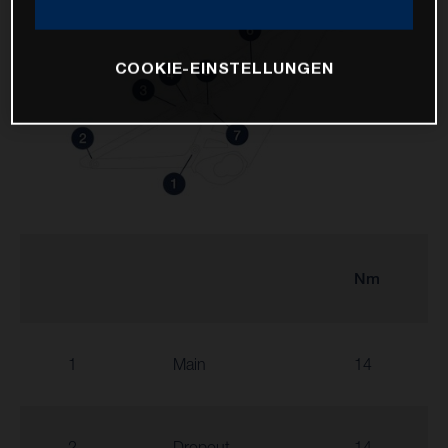
COOKIE-EINSTELLUNGEN
Nm
1
Main
14
2
Dropout
14