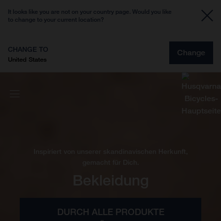
It looks like you are not on your country page. Would you like
to change to your current location?
CHANGE TO
Change
United States
Inspiriert von unserer skandinavischen Herkunft,
gemacht für Dich.
Bekleidung
DURCH ALLE PRODUKTE