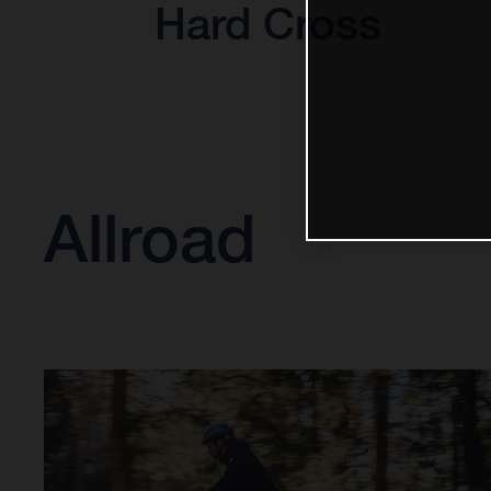
Hard Cross
Allroad