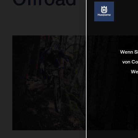
Wenn Si
von Co
We