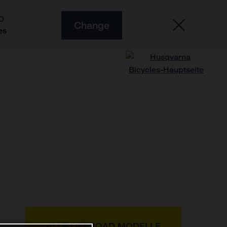
O
Change
es
ALLE OFFROAD MODELLE