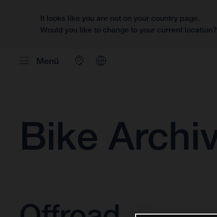
It looks like you are not on your country page.
Would you like to change to your current location
Menü
Bike Archi
Offroad