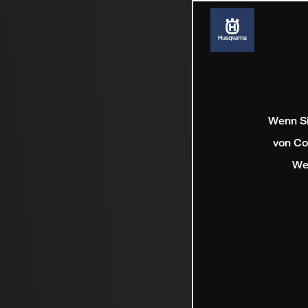
Wenn Si
von Co
We