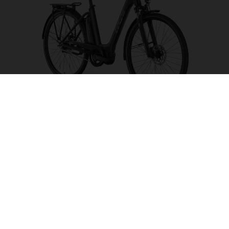
Eco City 2 LE FW
FARBE AUSWÄHLEN
RAHMENFORM
RAHMENHÖHE
S
M
L
LAUFRADGRÖSSE
28"/622MM
26"/559MM