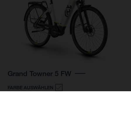
Grand Towner 5 FW
FARBE AUSWÄHLEN
RAHMENFORM
RAHMENHÖHE
M
L
XL
LAUFRADGRÖSSE
28"/622MM