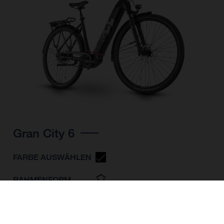
Gran City 6
FARBE AUSWÄHLEN
RAHMENFORM
RAHMENHÖHE
S
M
L