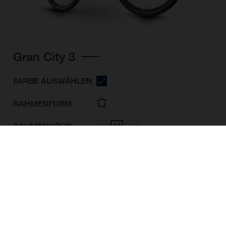
Gran City 3
FARBE AUSWÄHLEN
RAHMENFORM
RAHMENHÖHE
S
M
L
LAUFRADGRÖSSE
28"/622MM