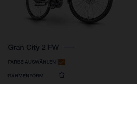
Gran City 2 FW
FARBE AUSWÄHLEN
RAHMENFORM
RAHMENHÖHE
S
M
L
LAUFRADGRÖSSE
28"/622MM