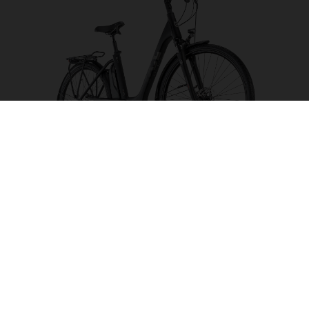
Eco City 4 FW
FARBE AUSWÄHLEN
RAHMENFORM
RAHMENHÖHE
S
M
L