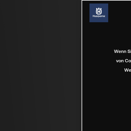
Wenn Si
von Co
We