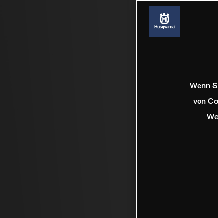
Wenn Si
von Co
We