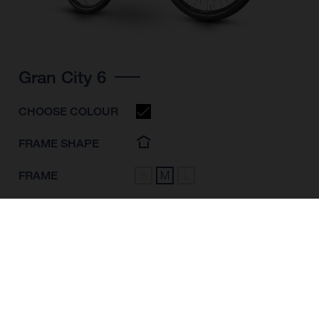
Gran City 6
CHOOSE COLOUR
FRAME SHAPE
FRAME
S
M
L
WHEELS
28"/622MM