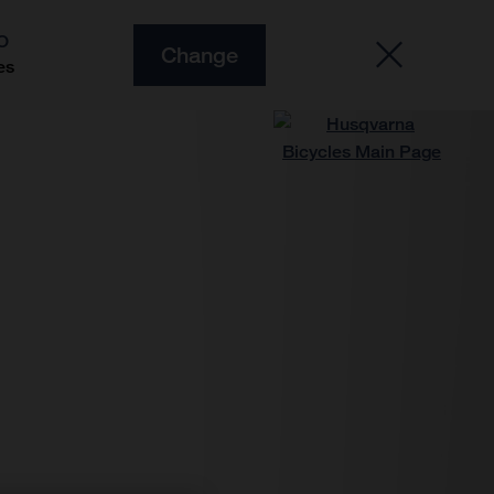
O
Change
es