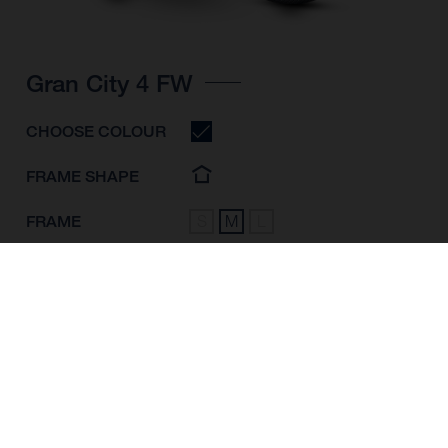
Gran City 4 FW
CHOOSE COLOUR
FRAME SHAPE
FRAME
S
M
L
WHEELS
28"/622MM