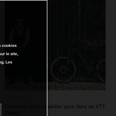
s cookies
r le site,
ng. Les
16 févr. 2021
Comment bien s’habiller pour faire du VTT
l’hiver