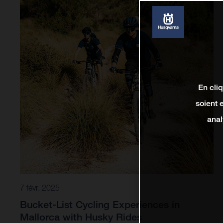
En cli
soient 
anal
7 févr. 2025
Bucket-List Cycling Experiences in
Mallorca with Husky Rides