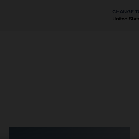
CHANGE T
United Stat
?