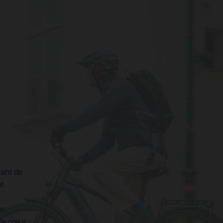
tent de
et
en
 le cœur