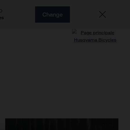
O
Change
es