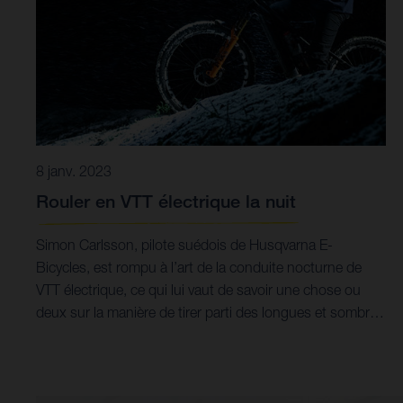
8 janv. 2023
Rouler en VTT électrique la nuit
Simon Carlsson, pilote suédois de Husqvarna E-
Bicycles, est rompu à l’art de la conduite nocturne de
VTT électrique, ce qui lui vaut de savoir une chose ou
deux sur la manière de tirer parti des longues et sombres
nuits d’hiver dans son pays natal, la Suède.