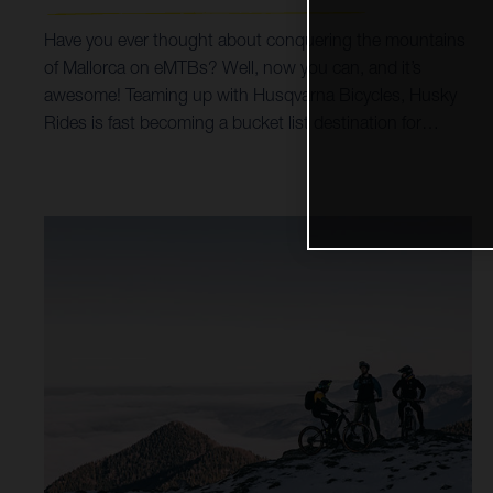
Have you ever thought about conquering the mountains
of Mallorca on eMTBs? Well, now you can, and it’s
awesome! Teaming up with Husqvarna Bicycles, Husky
Rides is fast becoming a bucket list destination for
mountain bike holidays and tours. Incredible trails,
breathtaking scenery, all possible on Husqvarna Hard
Cross and Mountain Cross bikes, coupled with options
for luxury accommodation, make for a trip of a life time.
By prioritising Husqvarna Bicycles as their choice of
eMTB, it’s helped Husky Rides open up a world of trails
and singletrack riding for all ages and abilities. Taking
customers from the beaches and shoreline of the
Mediterranean Sea, right up into the spectacular heights
of the surrounding Serra de Tramuntana mountains,
both the Hard Cross and Mountain Cross models make
it all possible.