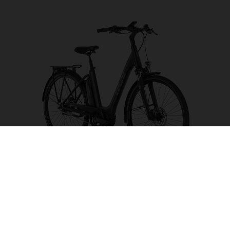
Eco City 2 LE CB
CHOISIR UNE
COULEUR