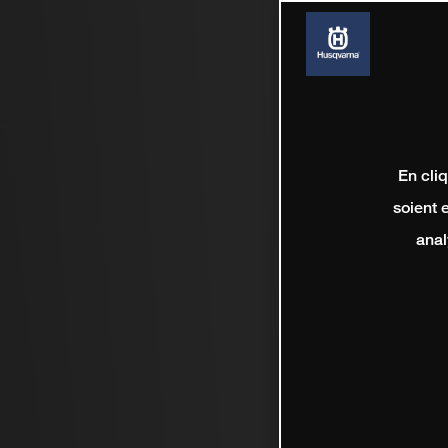
En cli
soient 
anal