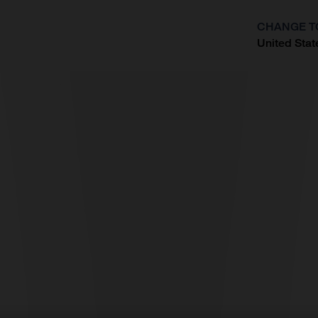
CHANGE T
United Stat
?