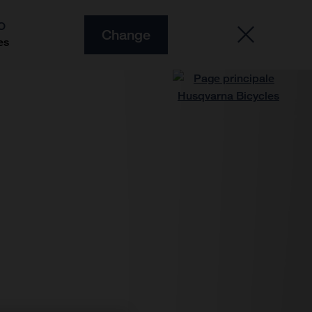
O
Change
es