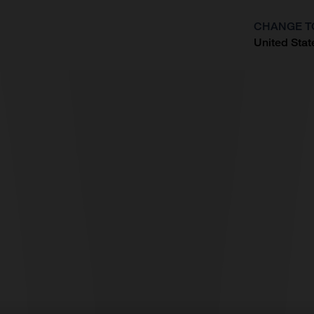
CHANGE T
United Stat
?