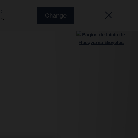
O
Change
es