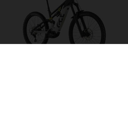
Hard Cross HC1
ELEGIR COLOR
FRAME SHAPE
FRAME
S
M
L
XL
WHEELS
27.5“/584MM, 29"/622MM