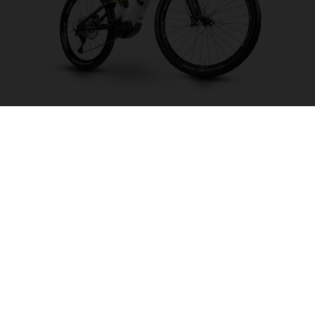
Mountain Cross MC3
ELEGIR COLOR
FRAME SHAPE
FRAME
M
L
XL
WHEELS
27.5“/584MM, 29"/622MM